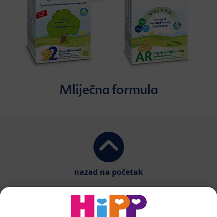
Mliječna formula
nazad na početak