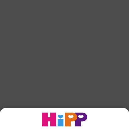
od rođenja
HiPP 1 COMBIOTIC® početno mlijeko za odojčad
800g
nazad na početak