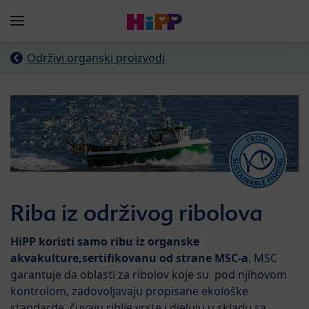
Skip to main content
Menü
Održivi organski proizvodi
Riba iz održivog ribolova
HiPP koristi samo ribu iz organske
akvakulture,sertifikovanu od strane MSC-a
. MSC
garantuje da oblasti za ribolov koje su pod njihovom
kontrolom, zadovoljavaju propisane ekološke
standarde, čuvaju riblje vrste i djeluju u skladu sa