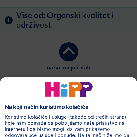
Više od:
Organski kvalitet i
održivost
nazad na početak
HiPP mliječna formula
HiPP Hrana za bebe
HiPP za djecu
HiPP Njega
HiPP tokom trudnoće