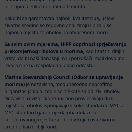
principima efikasnog menadžmenta.
Kako bi se garantovao najbolji kvalitet ribe, uslovi
životne sredine se redovno analiziraju i biraju se
najbolja mjesta za ribolov na otvorenom moru.
Sa svim ovim mjerama, HiPP doprinosi sprječavanju
prekomjernog ribolova u morima
, kao i zaštiti ribljih
vrsta, da bi naši današnji mali potrošači imali dovoljno
izvora ribe na raspolaganju kad odrastu.
Marine Stewardship Council (Odbor za upravljanje
morima)
je nezavisna, međunarodna neprofitna
organizacija koja izdaje sertifikate za održivi ribolov.
Nezavisni revizori kontinuirano provjeravaju da li
mjesta za ribolov ispunjavaju visoke standarde MSC-a.
MSC standard garantuje da riba dolazi sa
sertifikovanog mjesta za ribolov koje čuva životnu
sredinu kao i riblji fond.