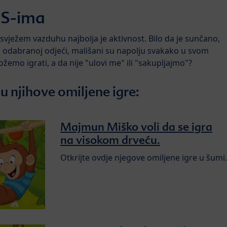
IS-ima
 svježem vazduhu najbolja je aktivnost. Bilo da je sunčano,
ilno odabranoj odjeći, mališani su napolju svakako u svom
žemo igrati, a da nije "ulovi me" ili "sakupljajmo"?
u njihove omiljene igre:
Majmun Miško voli da se igra
na visokom drveću.
Otkrijte ovdje njegove omiljene igre u šumi.