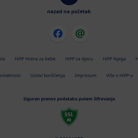
nazad na početak
ula
HiPP Hrana za bebe
HiPP za djecu
HiPP Njega
H
privatnosti
Uslovi korišćenja
Impresum
Više o HiPP-u
Siguran prenos podataka putem šifrovanja