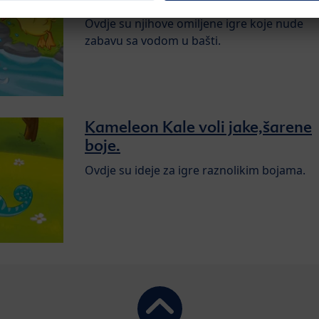
Ovdje su njihove omiljene igre koje nude
zabavu sa vodom u bašti.
Kameleon Kale voli jake,šarene
boje.
Ovdje su ideje za igre raznolikim bojama.