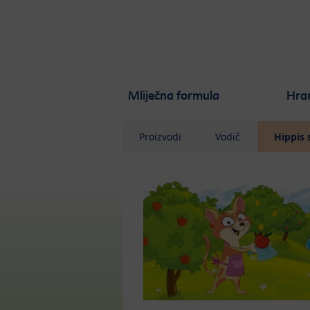
Skip to main content
Mliječna formula
Hra
Proizvodi
Vodič
Hippis 