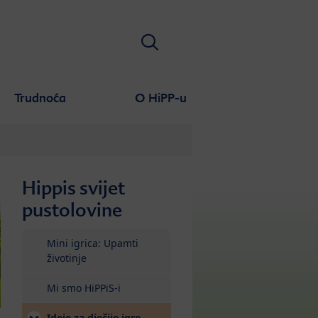
Тражи
Trudnoća
O HiPP-u
Hippis svijet
pustolovine
Mini igrica: Upamti
životinje
Mi smo HiPPiS-i
(current)
Ideje za dječije igre