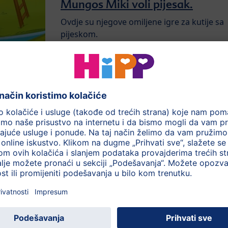
Mungos Miki voli pijesak.
Ovdje su njegove omiljene igre za kutije sa
pijeskom.
Kengurica Kića voli da skakuće
uokolo po šarenim livadama.
Kengurica Kića voli da skakuće uokolo po
šarenim livadama.
Pronadjite ovdje ideje za igre na travi.
Rakun Rašo I Patkica Persa vole
da brčkaju po vodi.