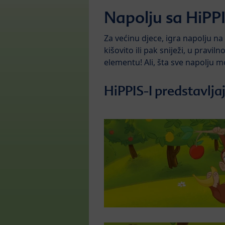
Napolju sa HiPP
Za većinu djece, igra napolju na
kišovito ili pak sniježi, u prav
elementu! Ali, šta sve napolju mo
HiPPIS-I predstavljaj