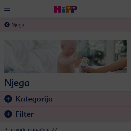
Skip to main content
Menü
Njega
Njega
Preskoči na listu proizvoda
Kategorija
Filter
Proizvodi pronađeni: 22