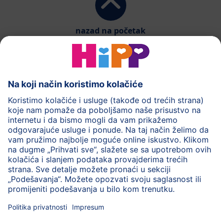
nazad na početak
HiPP mliječna formula
HiPP Hrana za bebe
HiPP za djecu
HiPP Njega
HiPP tokom trudnoće
Pravila o privatnosti
Uslovi korišćenja
Impresum
Više o HiPP-u
Kontakt
Siguran prenos podataka putem šifrovanja