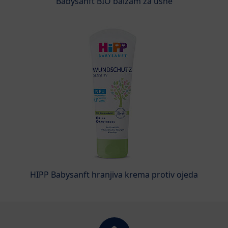
Babysanft BIO balzam za usne
HIPP Babysanft hranjiva krema protiv ojeda