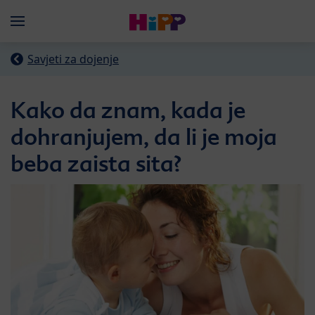
Skip to main content
Menü
Savjeti za dojenje
Kako da znam, kada je
dohranjujem, da li je moja
beba zaista sita?