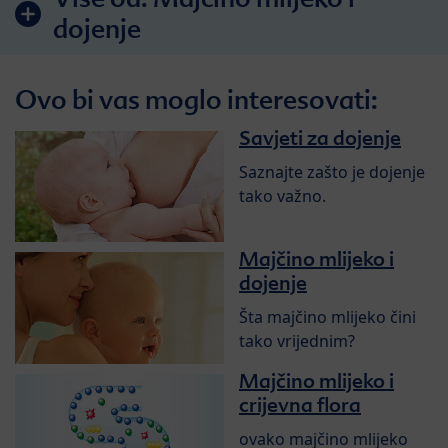
dojenje
Ovo bi vas moglo interesovati:
Savjeti za dojenje
Saznajte zašto je dojenje
tako važno.
Majčino mlijeko i
dojenje
Šta majčino mlijeko čini
tako vrijednim?
Majčino mlijeko i
crijevna flora
ovako majčino mlijeko