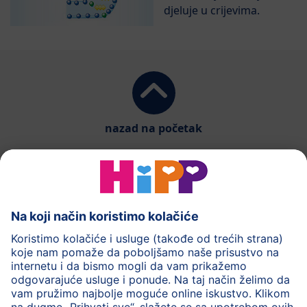
djeluje u crijevima.
nazad na početak
HiPP mliječna formula
HiPP Hrana za bebe
HiPP za djecu
HiPP Njega
HiPP tokom trudnoće
Pravila o privatnosti
Uslovi korišćenja