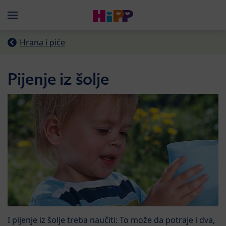
Skip to main content
Menü
Hrana i piće
Pijenje iz šolje
I pijenje iz šolje treba naučiti: To može da potraje i dva,