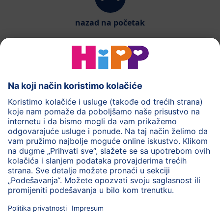
nazad na početak
HiPP mliječna formula
HiPP Hrana za bebe
HiPP za djecu
HiPP Njega
HiPP tokom trudnoće
Pravila o privatnosti
Uslovi korišćenja
Impresum
Više o HiPP-u
Kontakt
Siguran prenos podataka putem šifrovanja