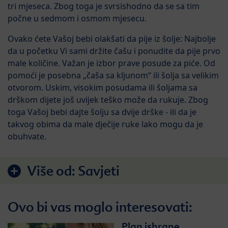
tri mjeseca. Zbog toga je svrsishodno da se sa tim
počne u sedmom i osmom mjesecu.
Ovako ćete Vašoj bebi olakšati da pije iz šolje: Najbolje
da u početku Vi sami držite čašu i ponudite da pije prvo
male količine. Važan je izbor prave posude za piće. Od
pomoći je posebna „čaša sa kljunom“ ili šolja sa velikim
otvorom. Uskim, visokim posudama ili šoljama sa
drškom dijete još uvijek teško može da rukuje. Zbog
toga Vašoj bebi dajte šolju sa dvije drške - ili da je
takvog obima da male dječije ruke lako mogu da je
obuhvate.
Više od:
Savjeti
Ovo bi vas moglo interesovati:
Plan ishrane