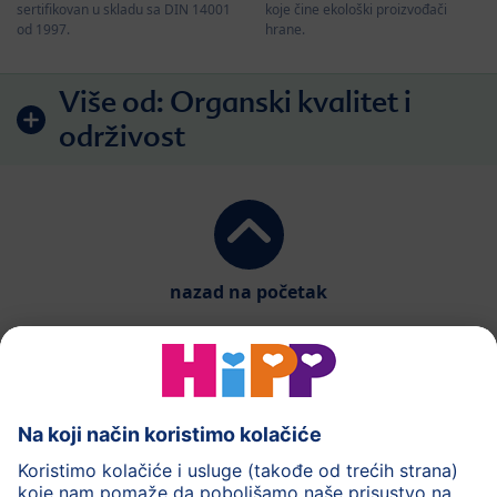
koje čine ekološki proizvođači
sertifikovan u skladu sa DIN 14001
hrane.
od 1997.
Više od:
Organski kvalitet i
održivost
nazad na početak
HiPP mliječna formula
HiPP Hrana za bebe