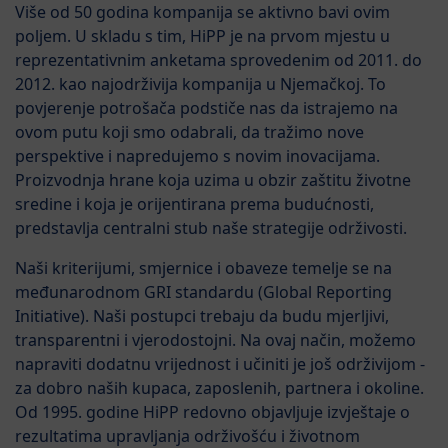
Više od 50 godina kompanija se aktivno bavi ovim
poljem. U skladu s tim, HiPP je na prvom mjestu u
reprezentativnim anketama sprovedenim od 2011. do
2012. kao najodrživija kompanija u Njemačkoj. To
povjerenje potrošača podstiče nas da istrajemo na
ovom putu koji smo odabrali, da tražimo nove
perspektive i napredujemo s novim inovacijama.
Proizvodnja hrane koja uzima u obzir zaštitu životne
sredine i koja je orijentirana prema budućnosti,
predstavlja centralni stub naše strategije održivosti.
Naši kriterijumi, smjernice i obaveze temelje se na
međunarodnom GRI standardu (Global Reporting
Initiative). Naši postupci trebaju da budu mjerljivi,
transparentni i vjerodostojni. Na ovaj način, možemo
napraviti dodatnu vrijednost i učiniti je još održivijom -
za dobro naših kupaca, zaposlenih, partnera i okoline.
Od 1995. godine HiPP redovno objavljuje izvještaje o
rezultatima upravljanja održivošću i životnom