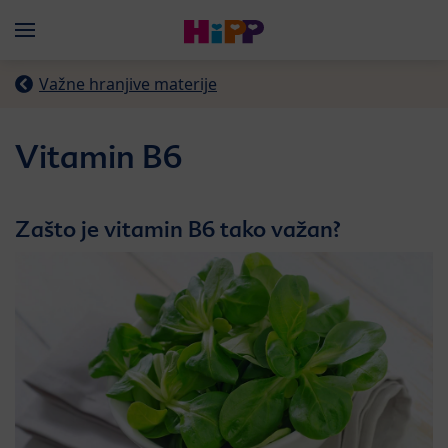
Skip to main content
Menü
Važne hranjive materije
Vitamin B6
Zašto je vitamin B6 tako važan?