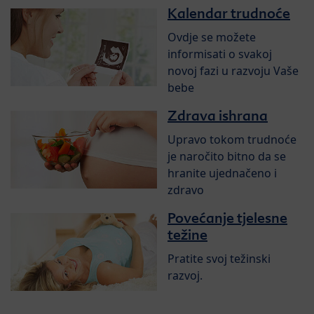
Kalendar trudnoće
Ovdje se možete
informisati o svakoj
novoj fazi u razvoju Vaše
bebe
Zdrava ishrana
Upravo tokom trudnoće
je naročito bitno da se
hranite ujednačeno i
zdravo
Povećanje tjelesne
težine
Pratite svoj težinski
razvoj.