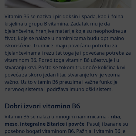
Vitamin B6 se naziva i piridoksin i spada, kao i folna
kisjelina u grupu B vitamina. Zadatak mu je da
bjelančevine, hranjive materije koje su neophodne za
život, koje se nalaze u namirnicama budu optimalno
iskorišćene. Trudnice imaju povećanu potrebu za
bjelančevinama i rezultat toga je i povećana potreba za
vitaminom B6. Pored toga vitamin B6 učestvuje i u
stvaranju krvi. Pošto se tokom trudnoće količina krvi
poveća za skoro jedan litar, stvaranje krvi je veoma
važno. Uz to vitamin B6 preuzima i važne funkcije
nervnog sistema i podržava imunološki sistem.
Dobri izvori vitamina B6
Vitamin B6 se nalazi u mnogim namirnicama -
riba
,
meso
,
integralne žitarice
i
povrće
. Pasulj i banane su
posebno bogati vitaminom B6. Pažnja: i vitamin B6 je