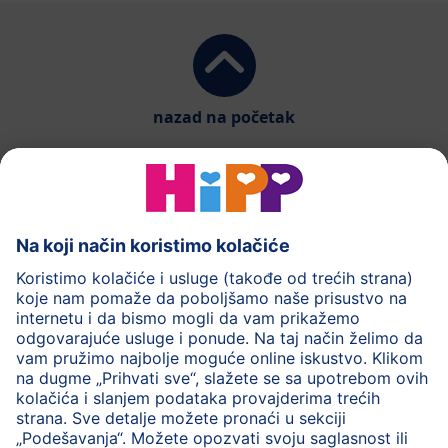
nazad na početak
HiPP mliječna formula
HiPP Hrana za bebe
HiPP za djecu
HiPP Njega
HiPP tokom trudnoće
Pravila o privatnosti
Uslovi korišćenja
Impresum
Više o HiPP-u
Kontakt