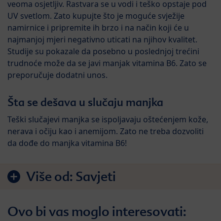
veoma osjetljiv. Rastvara se u vodi i teško opstaje pod
UV svetlom. Zato kupujte što je moguće svježije
namirnice i pripremite ih brzo i na način koji će u
najmanjoj mjeri negativno uticati na njihov kvalitet.
Studije su pokazale da posebno u poslednjoj trećini
trudnoće može da se javi manjak vitamina B6. Zato se
preporučuje dodatni unos.
Šta se dešava u slučaju manjka
Teški slučajevi manjka se ispoljavaju oštećenjem kože,
nerava i očiju kao i anemijom. Zato ne treba dozvoliti
da dođe do manjka vitamina B6!
Više od:
Savjeti
Ovo bi vas moglo interesovati: