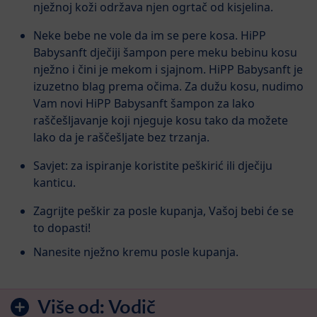
nježnoj koži održava njen ogrtač od kisjelina.
Neke bebe ne vole da im se pere kosa. HiPP
Babysanft dječiji šampon pere meku bebinu kosu
nježno i čini je mekom i sjajnom. HiPP Babysanft je
izuzetno blag prema očima. Za dužu kosu, nudimo
Vam novi HiPP Babysanft šampon za lako
raščešljavanje koji njeguje kosu tako da možete
lako da je raščešljate bez trzanja.
Savjet: za ispiranje koristite peškirić ili dječiju
kanticu.
Zagrijte peškir za posle kupanja, Vašoj bebi će se
to dopasti!
Nanesite nježno kremu posle kupanja.
Više od:
Vodič