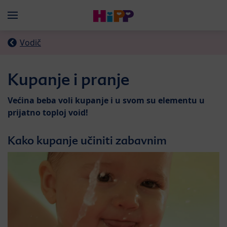
Skip to main content
Menü
Vodič
Kupanje i pranje
Većina beba voli kupanje i u svom su elementu u
prijatno toploj void!
Kako kupanje učiniti zabavnim