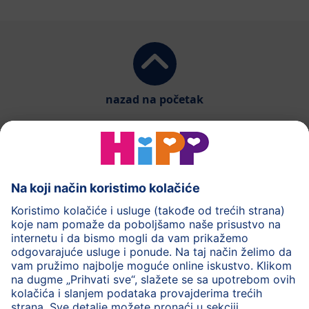
nazad na početak
HiPP mliječna formula
HiPP Hrana za bebe
HiPP za djecu
HiPP Njega
HiPP tokom trudnoće
Pravila o privatnosti
Uslovi korišćenja
Impresum
Više o HiPP-u
Kontakt