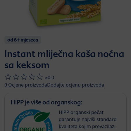
od 6+ mjeseca
Instant mliječna kaša noćna
sa keksom
⌀0.0
0
Ocjene proizvoda
Dodajte ocjenu proizvoda
HiPP je više od organskog:
HiPP organski pečat
garantuje najviši standard
kvaliteta kojim prevazilazi