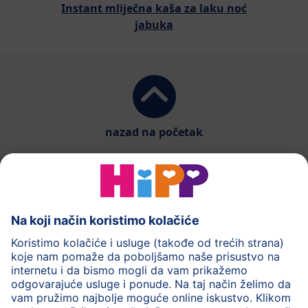
Instant mliječna kaša za laku noć
jabuka
nazad na početak
HiPP mliječna formula
HiPP Hrana za bebe
HiPP za djecu
HiPP Njega
HiPP tokom trudnoće
Pravila o privatnosti
Uslovi korišćenja