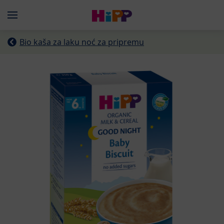
Skip to main content
Menü
Bio kaša za laku noć za pripremu