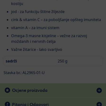
kostiju
jod - za funkciju štitne žlijezde
cink & vitamin C – za poboljšanje opšteg imuniteta
vitamin A – za imuni sistem
Omega-3 masne kisjeline – vežne za razvoj
moždanih i nervnih ćelija
Važne žitarice - lako svarljivo
sadrži
250 g
Stavka br.: AL2965-01-U
Ocjene proizvoda
Pitanja i Odgovori