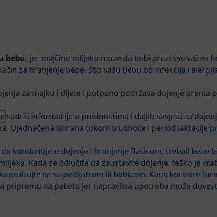
šu bebu,
jer majčino mlijeko moze da bebi pruzi sve važne h
na za bebe
Kinder
Njega
i način za hranjenje bebe, štiti vašu bebu od infekcija i aler
dojenja za majku i dijete i potpuno podržava dojenje prem
ojenje
Alergija
Kvalitet
Često postavljana pitanj
je
sadrži informacije o prednostima i daljih savjeta za dojenj
od rođenja
ka. Ujednačena ishrana tokom trudnoće i period laktacije p
HiPP 1 COMB
i da kombinujete dojenje i hranjenje flašicom, trebali biste b
lijeka. Kada se odlučite da zaustavite dojenje, teško je vrati
mlijeko za od
onsultujte se sa pedijatrom ili babicom. Kada koristite for
za pripremu na paketu jer nepravilna upotreba može dovesti
⌀0.0
0
Ocjene proizvoda
Dodajte