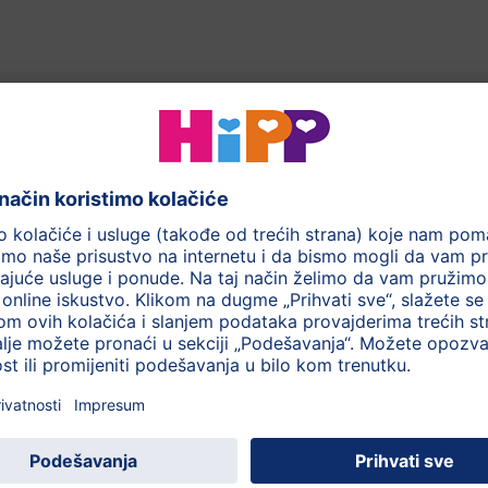
a Lactobacilius kultura
 nezasićene masne kiseline ( Omega 3&6 masne kiseline) u
akonom)
a
300 g
ove kategorije