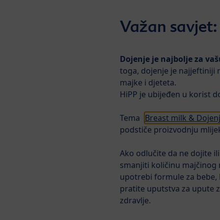
Skip to main content
Važan savjet:
Dojenje je najbolje za va
Mliječna formula
Hra
toga, dojenje je najjeftinij
majke i djeteta.
HiPP je ubijeđen u korist 
Proizvodi
Majčino mlijeko i d
Tema
Breast milk & Dojen
podstiče proizvodnju mlije
Ako odlučite da ne dojite il
smanjiti količinu majčinog m
upotrebi formule za bebe, k
pratite uputstva za upute 
zdravlje.