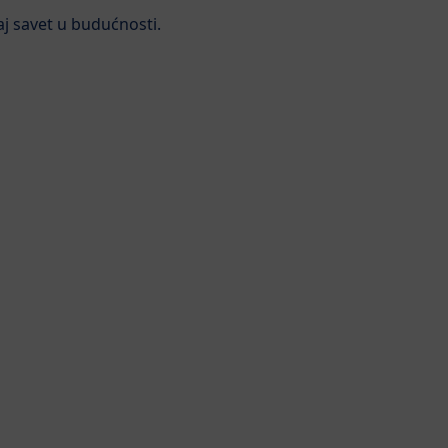
j savet u budućnosti.
HiPP je više od org
HiPP orga
standard 
pravnu r
proizvod
Omega-3 - važan za moždan
izvoda
Pitanja i Odgovori
o
 samo laktozu
S) iz laktoze
 oblikom folata