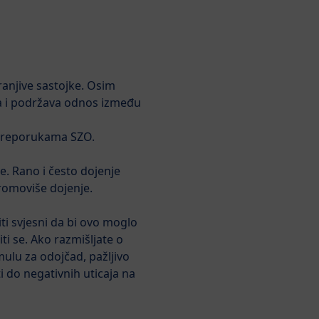
Тражи
ranjive sastojke. Osim
Trudnoća
O HiPP-u
gija i podržava odnos između
a preporukama SZO.
a
e. Rano i često dojenje
romoviše dojenje.
IOTIC® početno
iti svjesni da bi ovo moglo
ti se. Ako razmišljate o
ojčad 300g
mulu za odojčad, pažljivo
 do negativnih uticaja na
 ocjenu proizvoda