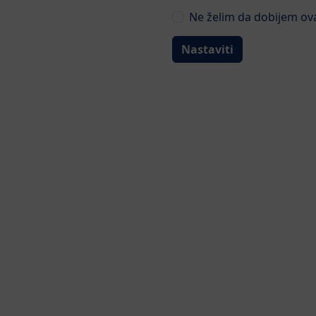
Ne želim da dobijem ova
Nastaviti
Detalji
Ocjene pro
Po uzoru na majčino mlijek
Od ugljenih hidrata sadrži
Važna dijetalna vlaknsa (GO
Sa
metafolinom
, aktivnim