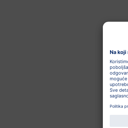
Prirodni probiotik - prirodn
LCP-Dugolančana višestruko
majčinom mlijeku
Bez glutena (u skladu sa z
Lako svarljivo
Sastojci iz organskog uzgoj
sadrži
Stavka br.: AL2102
Ostali proizvodi iz 